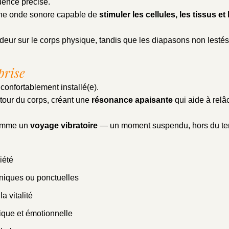
uence précise.
t une onde sonore capable de
stimuler les cellules, les tissus e
eur sur le corps physique, tandis que les diapasons non lestés t
prise
 confortablement installé(e).
utour du corps, créant une
résonance apaisante
qui aide à relâ
comme un
voyage vibratoire
— un moment suspendu, hors du te
iété
niques ou ponctuelles
a vitalité
ique et émotionnelle