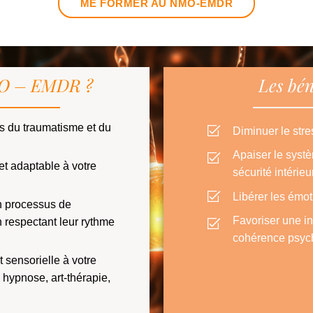
ME FORMER AU NMO-EMDR
NMO – EMDR ?
Les bén
 du traumatisme et du
Diminuer le stre
Apaiser le systè
 et adaptable à votre
sécurité intérieu
Libérer les émot
n processus de
Favoriser une in
n respectant leur rythme
cohérence psych
 sensorielle à votre
 hypnose, art-thérapie,