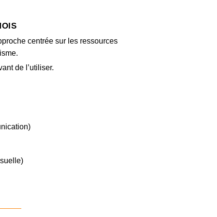
MOIS
approche centrée sur les ressources
tisme.
nt de l’utiliser.
unication)
suelle)