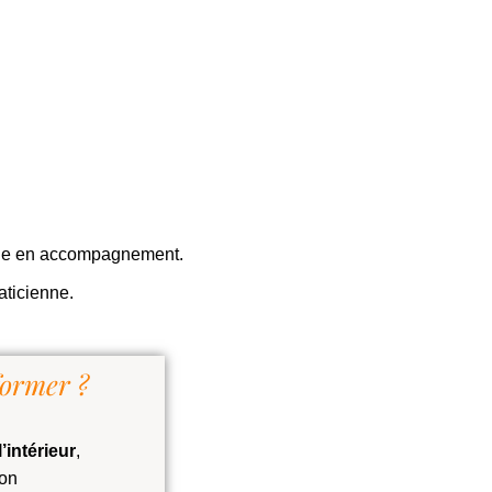
sable en accompagnement.
aticienne.
former ?
l’intérieur
,
ion