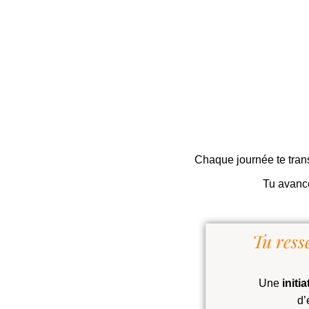
Chaque journée te trans
Tu avance
Tu ress
Une
initi
d’