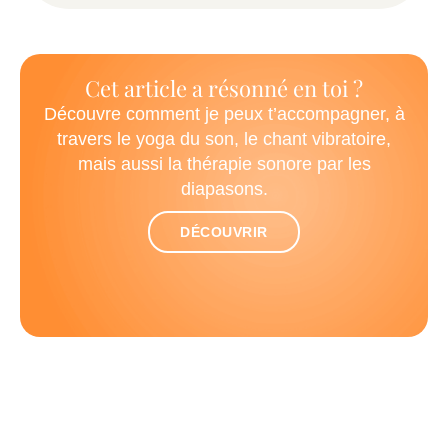
Cet article a résonné en toi ?
Découvre comment je peux t’accompagner, à
travers le yoga du son, le chant vibratoire,
mais aussi la thérapie sonore par les
diapasons.
DÉCOUVRIR