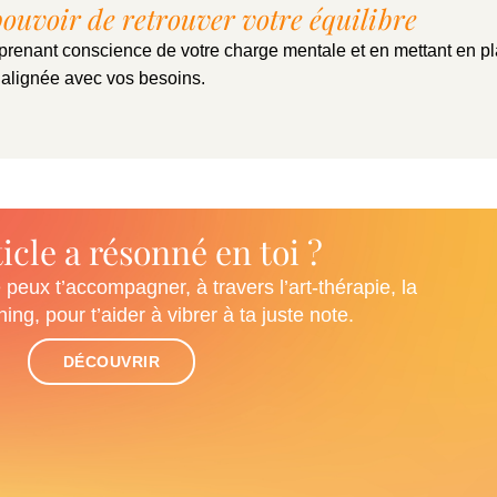
pouvoir de retrouver votre équilibre
 prenant conscience de votre charge mentale et en mettant en p
 alignée avec vos besoins.
icle a résonné en toi ?
eux t’accompagner, à travers l’art-thérapie, la
hing, pour t’aider à vibrer à ta juste note.
DÉCOUVRIR