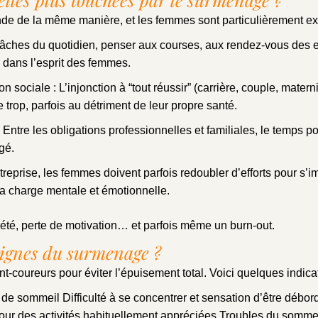
de de la même manière, et les femmes sont particulièrement ex
tâches du quotidien, penser aux courses, aux rendez-vous des e
dans l’esprit des femmes.
n sociale : L’injonction à “tout réussir” (carrière, couple, mater
trop, parfois au détriment de leur propre santé.
ntre les obligations professionnelles et familiales, le temps po
gé.
treprise, les femmes doivent parfois redoubler d’efforts pour s’
a charge mentale et émotionnelle.
xiété, perte de motivation… et parfois même un burn-out.
ignes du surmenage ?
vant-coureurs pour éviter l’épuisement total. Voici quelques indica
e sommeil Difficulté à se concentrer et sensation d’être débordé
our des activités habituellement appréciées Troubles du somme