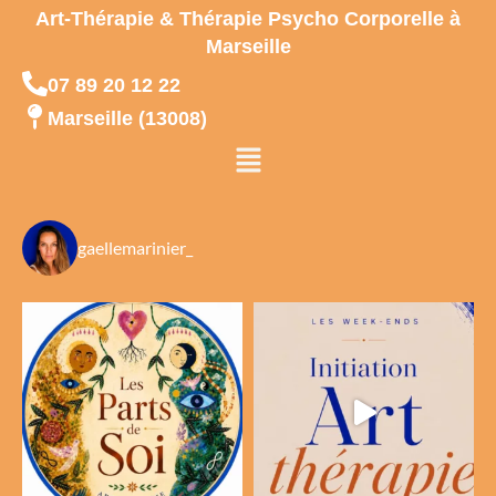
Art-Thérapie & Thérapie Psycho Corporelle à
Marseille
07 89 20 12 22
Marseille (13008)
Menu
gaellemarinier_